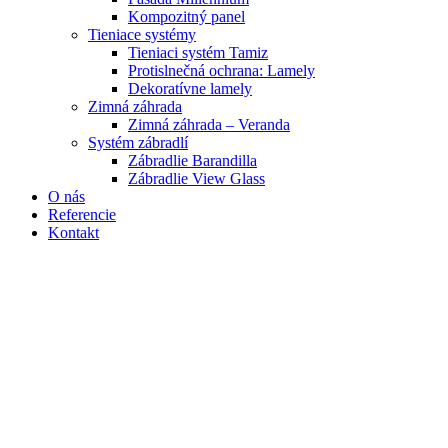
Kompozitný panel
Tieniace systémy
Tieniaci systém Tamiz
Protislnečná ochrana: Lamely
Dekoratívne lamely
Zimná záhrada
Zimná záhrada – Veranda
Systém zábradlí
Zábradlie Barandilla
Zábradlie View Glass
O nás
Referencie
Kontakt