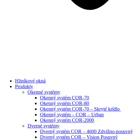
Hliníkové okná
Produkty
Okenné systémy
Okenný systém COR-70
Okenný systém COR-80
Okenný systém COR-70 – Skryté krídlo
Okenný systém – COR – Urban
Okenný systém COR-2000
Dverné systémy
Dverný systém COR – 4600 Zdvižno-posuvný
Dverný systém COR – Vision Posuvný