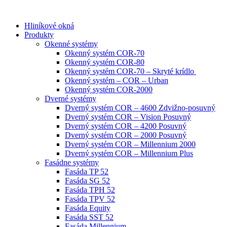
Hliníkové okná
Produkty
Okenné systémy
Okenný systém COR-70
Okenný systém COR-80
Okenný systém COR-70 – Skryté krídlo
Okenný systém – COR – Urban
Okenný systém COR-2000
Dverné systémy
Dverný systém COR – 4600 Zdvižno-posuvný
Dverný systém COR – Vision Posuvný
Dverný systém COR – 4200 Posuvný
Dverný systém COR – 2000 Posuvný
Dverný systém COR – Millennium 2000
Dverný systém COR – Millennium Plus
Fasádne systémy
Fasáda TP 52
Fasáda SG 52
Fasáda TPH 52
Fasáda TPV 52
Fasáda Equity
Fasáda SST 52
Fasáda Millennium