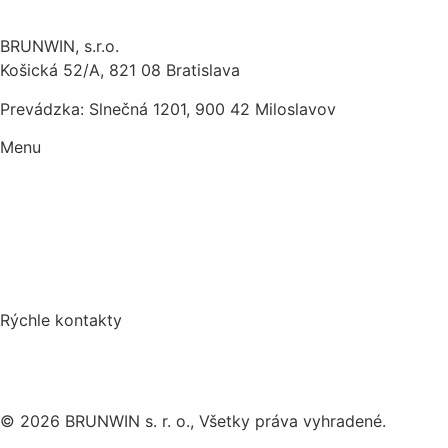
BRUNWIN, s.r.o.
Košická 52/A, 821 08 Bratislava
Prevádzka: Slnečná 1201, 900 42 Miloslavov
Menu
Hliníkové okná a dvere
Produkty
O nás
Referencie
Kontakt
Rýchle kontakty
Tel:
0905 205 757
E-mail:
brunwin@brunwin.sk
© 2026 BRUNWIN s. r. o., Všetky práva vyhradené.