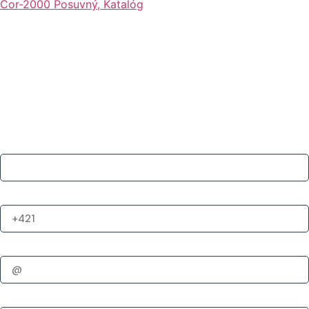
Cor-2000 Posuvný, Katalóg
Máte záujem o nezáväznú cenovú
ponuku? Potrebujete poradiť?
Využite naše 25-ročné skúsenosti a získajte riešenie
presne pre Vás.
Vaše meno
Tel. číslo
E-mail
Popis (voliteľné)